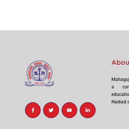
Abou
Mahaguj
a corn
educati
Nadiad s