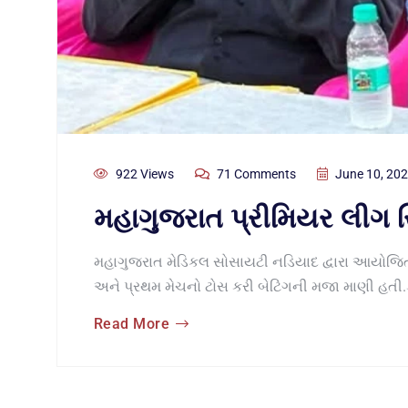
922 Views
71 Comments
June 10, 20
મહાગુજરાત પ્રીમિયર લીગ
મહાગુજરાત મેડિકલ સોસાયટી નડિયાદ દ્વારા આયોજિત મ
અને પ્રથમ મેચનો ટોસ કરી બેટિંગની મજા માણી હતી.ક
Read More