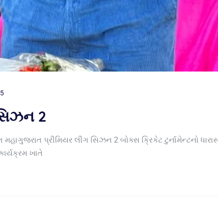
25
 સિઝન 2
હાગુજરાત પ્રીમિયર લીગ સિઝન 2 બોક્સ ક્રિકેટ ટુર્નામેન્ટનો ધારા
ાર્યક્રમ ખાતે