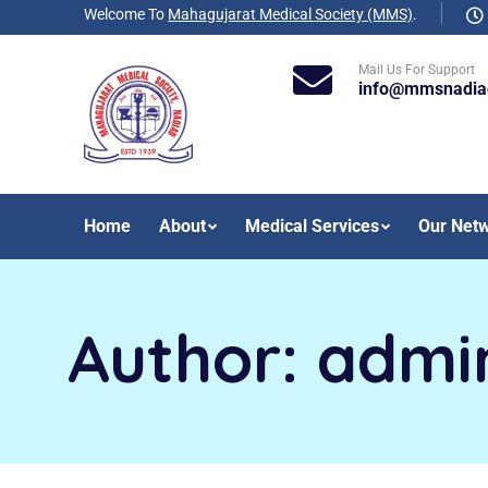
Welcome To
Mahagujarat Medical Society (MMS)
.
Mail Us For Support
info@mmsnadia
Home
About
Medical Services
Our Net
Author:
admi