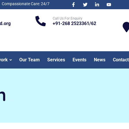
Compassionate Care: 24/7
Call Us For Enquiry
d.org
+91-268 2523361/62
work
Our Team
Services
Events
News
Contact
n