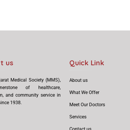
t us
Quick Link
arat Medical Society (MMS),
About us
erstone of healthcare,
What We Offer
on, and community service in
ince 1938.
Meet Our Doctors
Services
Contact us