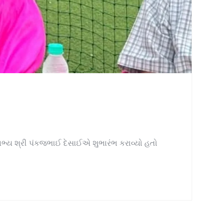
સભ્ય શ્રી પંકજભાઈ દેસાઈએ શુભારંભ કરાવ્યો હતો